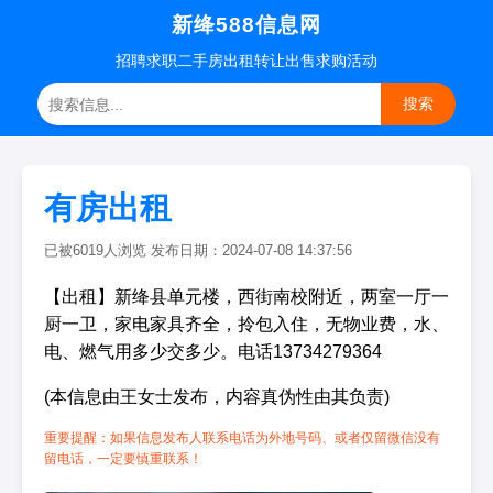
新绛588信息网
招聘
求职
二手房
出租转让
出售求购
活动
搜索
有房出租
已被6019人浏览 发布日期：2024-07-08 14:37:56
【出租】新绛县单元楼，西街南校附近，两室一厅一
厨一卫，家电家具齐全，拎包入住，无物业费，水、
电、燃气用多少交多少。电话13734279364
(本信息由王女士发布，内容真伪性由其负责)
重要提醒：如果信息发布人联系电话为外地号码、或者仅留微信没有
留电话，一定要慎重联系！