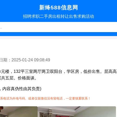
新绛588信息网
招聘
求职
二手房
出租转让
出售求购
活动
2025-01-24 09:08:49
元楼，132平三室两厅两卫双阳台，学区房，低价出售。层高
层共五层。价格面谈。
，内容真伪性由其负责)
系电话为外地号码、或者仅留微信没有留电话，一定要慎重联系！