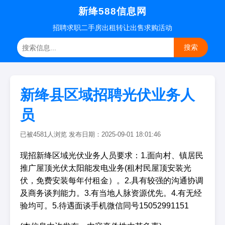
新绛588信息网
招聘
求职
二手房
出租转让
出售求购
活动
搜索
新绛县区域招聘光伏业务人
员
已被4581人浏览 发布日期：2025-09-01 18:01:46
现招新绛区域光伏业务人员要求：1.面向村、镇居民
推广屋顶光伏太阳能发电业务(租村民屋顶安装光
伏，免费安装每年付租金）。2.具有较强的沟通协调
及商务谈判能力。3.有当地人脉资源优先。4.有无经
验均可。5.待遇面谈手机微信同号15052991151